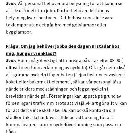
Svar:
Vår personal behöver bra belysning för att kunna se
att de utför ett bra jobb. Därför behöver det finnas
belysning kvar i bostaden. Det behöver dock inte vara
taklampor utan det går bra med golvlampor eller
bygglampor.
Fråga: Om jag behöver jobba den dagen ni städar hos
mig, hur gör vi enklast?
Svar:
Har ni något viktigt att närvara på strax efter 08:00 (
oftast tiden för överlämning av nyckeln). Ofta går det också
att gömma nyckeln i lägenheten (tejpa fast under vasken i
köket eller bakom ett element), så kan vår personal låsa
när de är klara med städningen och lägga nyckeln i
brevlådan när de går. Förseningar kan uppstå på grund av
förseningar i trafik mm. trots att vi självklart gör allt vi kan
för att detta inte skall ske. Du kan också kontakta din
städkontakt du har blivit tilldelad vid bokning för att
komma överens om en nyckelöverlämning som passar er
båda.