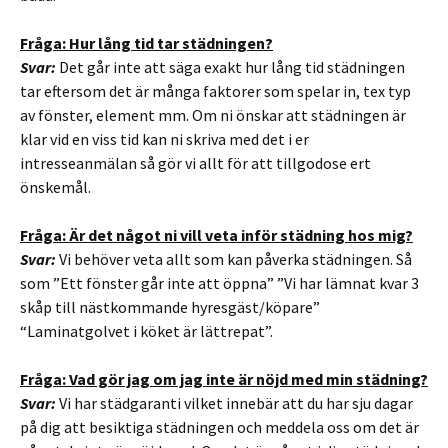
Fråga: Hur lång tid tar städningen?
Svar:
Det går inte att säga exakt hur lång tid städningen
tar eftersom det är många faktorer som spelar in, tex typ
av fönster, element mm. Om ni önskar att städningen är
klar vid en viss tid kan ni skriva med det i er
intresseanmälan så gör vi allt för att tillgodose ert
önskemål.
Fråga: Är det något ni vill veta inför städning hos mig?
Svar:
Vi behöver veta allt som kan påverka städningen. Så
som ”Ett fönster går inte att öppna” ”Vi har lämnat kvar 3
skåp till nästkommande hyresgäst/köpare”
“Laminatgolvet i köket är lättrepat”.
Fråga: Vad gör jag om jag inte är nöjd med min städning?
Svar:
Vi har städgaranti vilket innebär att du har sju dagar
på dig att besiktiga städningen och meddela oss om det är