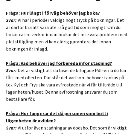
Fråga: Hur långt i förväg behöver jag boka?
Svar:
Vi har i perioder väldigt högt tryck på bokningar. Det
är därför bra att vara ute i så god tid som möjligt. Om du
bokar ca tre veckor innan brukar det inte vara problem med
platstillgång men vi kan aldrig garantera det innan
bokningen är inlagd.
Fråga: Vad behöver jag förbereda inför städning?
Svar:
Det är viktigt att du läser de bifogade Pdf-erna du har
fått med offerten. Där står det vad som behöver tänkas på
tex Kyl och Frys ska vara avfrostade när vi får tillträde till
lägenheten/huset. Denna avfrostning ansvarar du som
beställare för.
Fråga: Hur fungerar det då personen som bott i
lägenheten är avliden?
Svar:
Vi utför även städningar av dödsbo. Det som är viktigt