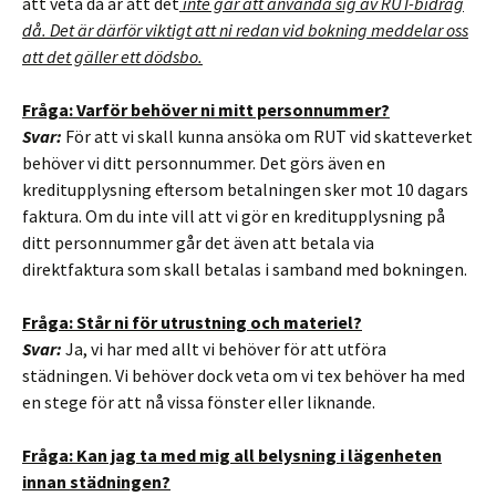
att veta då är att det
inte går att använda sig av RUT-bidrag
då. Det är därför viktigt att ni redan vid bokning meddelar oss
att det gäller ett dödsbo.
Fråga: Varför behöver ni mitt personnummer?
Svar:
För att vi skall kunna ansöka om RUT vid skatteverket
behöver vi ditt personnummer. Det görs även en
kreditupplysning eftersom betalningen sker mot 10 dagars
faktura. Om du inte vill att vi gör en kreditupplysning på
ditt personnummer går det även att betala via
direktfaktura som skall betalas i samband med bokningen.
Fråga: Står ni för utrustning och materiel?
Svar:
Ja, vi har med allt vi behöver för att utföra
städningen. Vi behöver dock veta om vi tex behöver ha med
en stege för att nå vissa fönster eller liknande.
Fråga: Kan jag ta med mig all belysning i lägenheten
innan städningen?