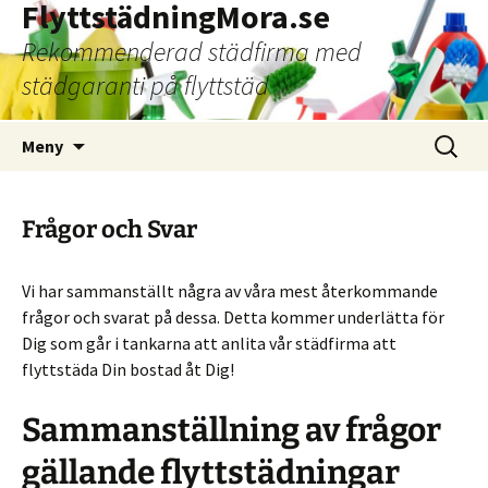
FlyttstädningMora.se
Rekommenderad städfirma med
städgaranti på flyttstäd
Hoppa
Sök
Meny
till
efter:
innehåll
Frågor och Svar
Vi har sammanställt några av våra mest återkommande
frågor och svarat på dessa. Detta kommer underlätta för
Dig som går i tankarna att anlita vår städfirma att
flyttstäda Din bostad åt Dig!
Sammanställning av frågor
gällande flyttstädningar