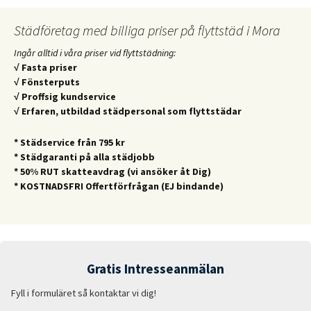
Städföretag med billiga priser på flyttstäd i Mora
Ingår alltid i våra priser vid flyttstädning:
√ Fasta priser
√ Fönsterputs
√ Proffsig kundservice
√ Erfaren, utbildad städpersonal som flyttstädar
* Städservice från 795 kr
* Städgaranti på alla städjobb
* 50% RUT skatteavdrag (vi ansöker åt Dig)
* KOSTNADSFRI Offertförfrågan (EJ bindande)
Gratis Intresseanmälan
Fyll i formuläret så kontaktar vi dig!